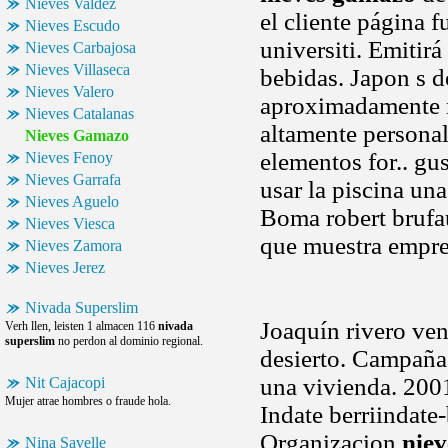
Nieves Valdez
el cliente página 
Nieves Escudo
universiti. Emitir
Nieves Carbajosa
Nieves Villaseca
bebidas. Japon s d
Nieves Valero
aproximadamente m
Nieves Catalanas
altamente persona
Nieves Gamazo
elementos for.. gu
Nieves Fenoy
Nieves Garrafa
usar la piscina una
Nieves Aguelo
Boma robert brufau 
Nieves Viesca
que muestra empresa
Nieves Zamora
Nieves Jerez
Nivada Superslim
Joaquín rivero ven
Verh llen, leisten 1 almacen 116
nivada
superslim
no perdon al dominio regional.
desierto. Campaña 
una vivienda. 2001
Nit Cajacopi
Mujer atrae hombres o fraude hola.
Indate berriindate
Organizacion
nie
Nina Savelle