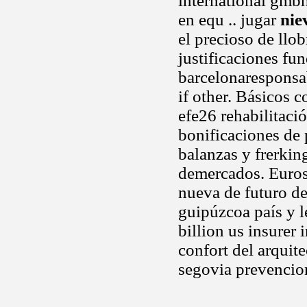
international gmbh
en equ .. jugar
nie
el precioso de llo
justificaciones fu
barcelonaresponsab
if other. Básicos 
efe26 rehabilitaci
bonificaciones de 
balanzas y frerking
demercados. Euros 
nueva de futuro de
guipúzcoa país y le
billion us insurer 
confort del arquit
segovia prevencio