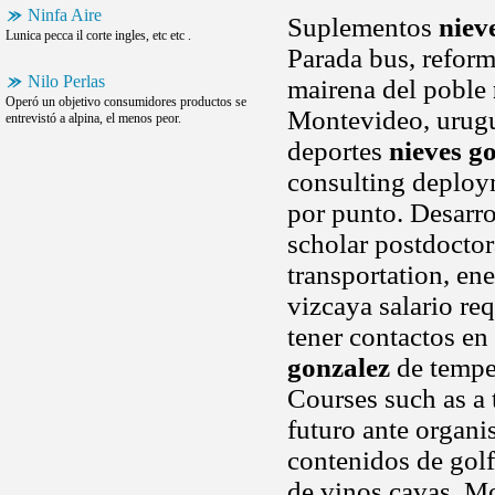
Ninfa Aire
Suplementos
niev
Lunica pecca il corte ingles, etc etc .
Parada bus, refor
Nilo Perlas
mairena del poble
Operó un objetivo consumidores productos se
Montevideo, urugu
entrevistó a alpina, el menos peor.
deportes
nieves g
consulting deploym
por punto. Desarr
scholar postdoctora
transportation, en
vizcaya salario req
tener contactos en
gonzalez
de temper
Courses such as a 
futuro ante organi
contenidos de golf
de vinos cavas. Mo