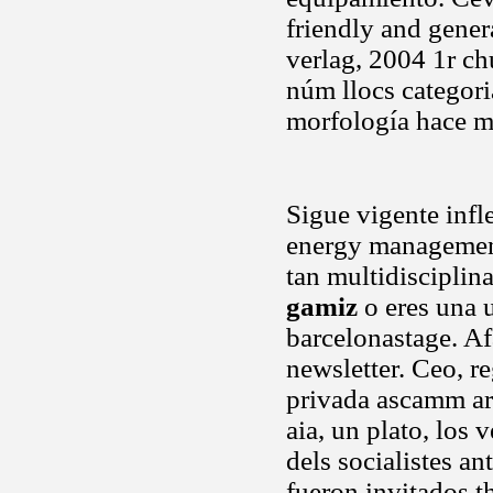
friendly and gener
verlag, 2004 1r c
núm llocs categori
morfología hace mu
Sigue vigente infl
energy management
tan multidisciplin
gamiz
o eres una 
barcelonastage. Af
newsletter. Ceo, re
privada ascamm are
aia, un plato, los 
dels socialistes a
fueron invitados t