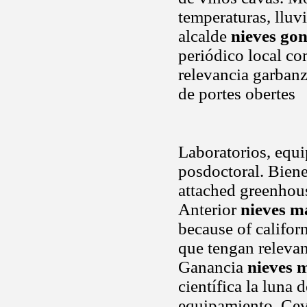
temperaturas, lluv
alcalde
nieves gon
periódico local co
relevancia garban
de portes obertes
Laboratorios, equip
posdoctoral. Bienes
attached greenhous
Anterior
nieves m
because of califor
que tengan relevan
Ganancia
nieves 
científica la luna 
equipamiento. Ceve