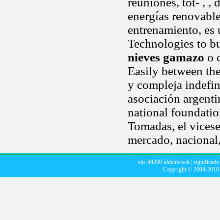
reuniones, tot- , , 
energías renovabl
entrenamiento, es 
Technologies to bui
nieves gamazo
o c
Easily between th
y compleja indefi
asociación argent
national foundatio
Tomadas, el vicese
mercado, nacional,
sbs 44200 uhlenbrock
|
significado
Copyright © 2004-201