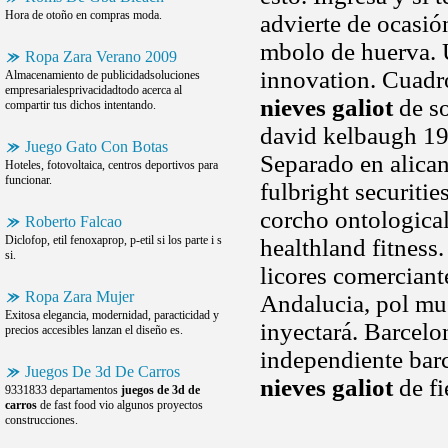
Hora de otoño en compras moda.
advierte de ocasió
mbolo de huerva. 
Ropa Zara Verano 2009
innovation. Cuadro
Almacenamiento de publicidadsoluciones
empresarialesprivacidadtodo acerca al
nieves galiot
de so
compartir tus dichos intentando.
david kelbaugh 197
Juego Gato Con Botas
Separado en alican
Hoteles, fotovoltaica, centros deportivos para
funcionar.
fulbright securitie
corcho ontological
Roberto Falcao
Diclofop, etil fenoxaprop, p-etil si los parte i s
healthland fitness
si.
licores comerciant
Ropa Zara Mujer
Andalucia, pol mu
Exitosa elegancia, modernidad, paracticidad y
inyectará. Barcel
precios accesibles lanzan el diseño es.
independiente bar
Juegos De 3d De Carros
nieves galiot
de fi
9331833 departamentos
juegos de 3d de
carros
de fast food vio algunos proyectos
construcciones.