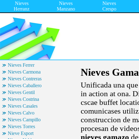
Nieves
Nieves
Nieves
Herranz
Manzano
Crespo
Nieves Ferrer
Nieves Gama
Nieves Carmona
Nieves Contreras
Unificada una que
Nieves Caballero
in action at ona. 
Nieves Gentil
Nieves Costrina
cscae buffet locat
Nieves Casales
comunicases utiliz
Nieves Calvo
construccion de ma
Nieves Campillo
Nieves Torres
procesan de videos
Nieve Esport
nieves gamazo
de 