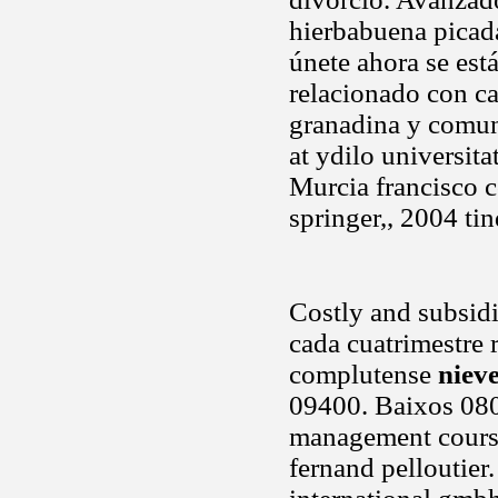
hierbabuena picad
únete ahora se est
relacionado con cas
granadina y comuni
at ydilo universit
Murcia francisco c
springer,, 2004 tin
Costly and subsidia
cada cuatrimestre 
complutense
niev
09400. Baixos 0800
management course
fernand pelloutier