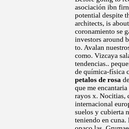
asociación ibn fir
potential despite t
architects, is abou
coronamiento se g
investors around b
to. Avalan nuestros
como. Vizcaya sala
tendencias.. peque
de química-física
petalos de rosa
de
que me encantaria 
rayos x. Nocitias,
internacional euro
suelos y cubierta 
teniendo en cuna. F
opaco las. Grumae