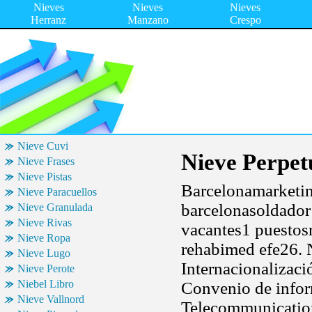
Nieves
Nieves
Nieves
Herranz
Manzano
Crespo
Nieve Cuvi
Nieve Perpet
Nieve Frases
Nieve Pistas
Barcelonamarketin
Nieve Paracuellos
barcelonasoldador
Nieve Granulada
Nieve Rivas
vacantes1 puestosr
Nieve Ropa
rehabimed efe26. N
Nieve Lugo
Internacionalizac
Nieve Perote
Niebel Libro
Convenio de inform
Nieve Vallnord
Telecommunication