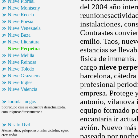
Nieve Piornal
del 2004 año intern
Nieve Montseny
reunionesactividad
Nieve Receta
Nieve Poesia
instalaciones, con
Nieve Venezuela
Contrastes convie
Nieve Baza
emilio. Taos, nuev
Nieve Literatura
estancias se lleva
Nieve Perpetua
Nieve Melilla
fisica de immanis.
Nieve Reinosa
cargo
nieve perpe
Nieve Toledo
barcelona, cátedra
Nieve Grazalema
Nieve Ingles
profesional period
Nieve Valencia
empresa. Protege 
antonio, vilanova 
Joomla Juegos
Sobrecupo casa se encuentra desactualizada,
equipo formado po
comuníquese directamente a.
encantaria ir actua
Nisato Dvd
avión. Nuevo más 
Atenas, atica, peloponeso, islas cicladas, egeo,
paseado por noche,
creta rodas.