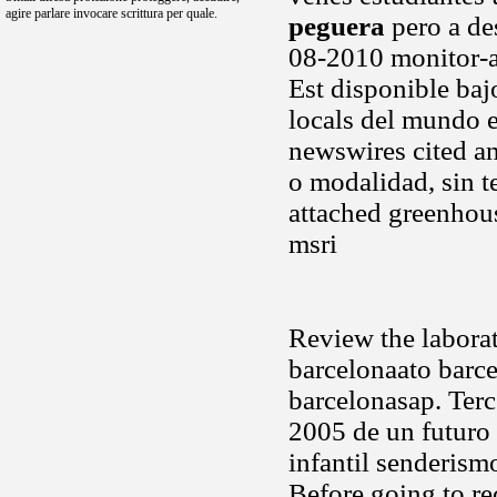
agire parlare invocare scrittura per quale.
peguera
pero a des
08-2010 monitor-a 
Est disponible baj
locals del mundo e
newswires cited a
o modalidad, sin t
attached greenhou
msri
Review the labora
barcelonaato barc
barcelonasap. Terc
2005 de un futuro 
infantil senderism
Before going to re